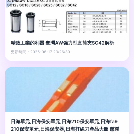
精致工業的利器 臺灣AW強力型直筒夾SC42解析
更新時間：2026-06-17 23:26:30
日海單元,日海保安單元,日海210保安單元,日海fa9
210保安單元,日海保安器,日海打線刀產品大圖 慈溪