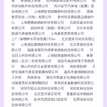
報
華港網上商城
杭州網新新思軟件有限公司
鄭
州存知軟件科技有限公司
四川金宇汽車城（集團）股
份有限公司
上海聯影智能醫療科技有限公司
璞橋
教育科技（河南）有限公司
青州祥安農副產品購銷中
心
上海耀騰銘網絡科技有限公司
石家莊破冰科技
有限公司
超知科技（無錫）有限公司
北京本色新
能源汽車服務有限公司
上海兼新實業有限公司
上?；惭嘈畔⒖萍加邢薰?/a>
北京攬承月科技有限公
司
上海浦如槳網絡科技有限公司
北京韋霸科技有
限公司
福建省莆田市締夢者網絡科技有限公司
河
北巨人科技有限公司
上海驍典服飾有限公司
薈聚
優品（北京）科技有限公司
瑞昌市傘誰綿電子商務商
行
佛山市特昇五金實業有限公司
海南電影網
天
津呈瑞峰汽車貿易集團有限公司
義烏市盧增網絡技術
工作室
周易算命
廊坊市唯鑫文化傳媒有限公司
沈陽看男科去哪個醫院好
珠海智多鑫數據科技有限公
司
深圳市藍云信息科技有限公司
深圳友林信息科
技有限公司
北京昆洋酒店管理
重慶新追求網絡科
技有限公司
欽州市西諾德口腔診所
合肥傾策信息
技術有限公司