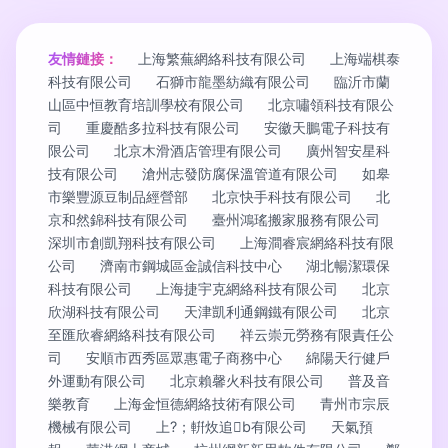
友情鏈接：
上海繁蕪網絡科技有限公司
上海端棋泰
科技有限公司
石獅市龍墨紡織有限公司
臨沂市蘭
山區中恒教育培訓學校有限公司
北京嘯領科技有限公
司
重慶酷多拉科技有限公司
安徽天鵬電子科技有
限公司
北京木滑酒店管理有限公司
廣州智安星科
技有限公司
滄州志發防腐保溫管道有限公司
如皋
市樂豐源豆制品經營部
北京快手科技有限公司
北
京和然錦科技有限公司
臺州鴻瑤搬家服務有限公司
深圳市創凱翔科技有限公司
上海澗睿宸網絡科技有限
公司
濟南市鋼城區金誠信科技中心
湖北暢潔環保
科技有限公司
上海捷宇克網絡科技有限公司
北京
欣湖科技有限公司
天津凱利通鋼鐵有限公司
北京
至匯欣睿網絡科技有限公司
祥云崇元勞務有限責任公
司
安順市西秀區眾惠電子商務中心
綿陽天行健戶
外運動有限公司
北京賴馨火科技有限公司
普及音
樂教育
上海金恒德網絡技術有限公司
青州市宗辰
機械有限公司
上?；輧炇追b有限公司
天氣預