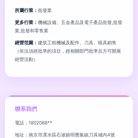
所屬行業：
批發業
更多行業：
機械設備、五金產品及電子產品批發,批發
業,批發和零售業
經營范圍：
建筑工程機械及配件、刀具、模具銷售
（依法須經批準的項目，經相關部門批準后方可開展
經營活動）
聯系我們
電話：1802068**
地址：南京市溧水區石湫鎮明覺集鎮刀具城內4號