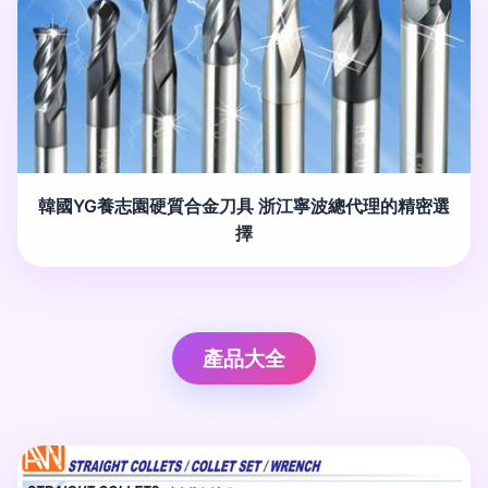
韓國YG養志園硬質合金刀具 浙江寧波總代理的精密選
擇
產品大全